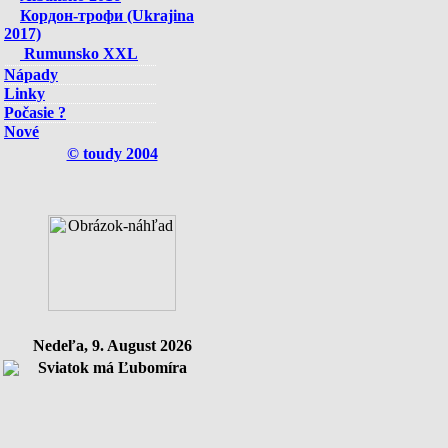
Кордон-трофи (Ukrajina
2017)
Rumunsko XXL
Nápady
Linky
Počasie ?
Nové
© toudy 2004
Nedeľa, 9. August 2026
Sviatok má Ľubomíra