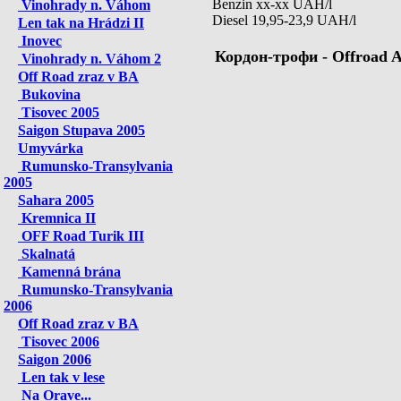
Benzin xx-xx UAH/l
Vinohrady n. Váhom
Diesel 19,95-23,9 UAH/l
Len tak na Hrádzi II
Inovec
Кордон-трофи - Offroad A
Vinohrady n. Váhom 2
Off Road zraz v BA
Bukovina
Tisovec 2005
Saigon Stupava 2005
Umyvárka
Rumunsko-Transylvania
2005
Sahara 2005
Kremnica II
OFF Road Turik III
Skalnatá
Kamenná brána
Rumunsko-Transylvania
2006
Off Road zraz v BA
Tisovec 2006
Saigon 2006
Len tak v lese
Na Orave...