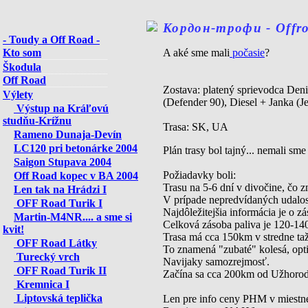
Кордон-трофи - Offro
- Toudy a Off Road -
Kto som
A aké sme mali
počasie
?
Škodula
Off Road
Zostava: platený sprievodca D
Výlety
(Defender 90), Diesel + Janka 
Výstup na Kráľovú
studňu-Krížnu
Trasa: SK, UA
Rameno Dunaja-Devín
LC120 pri betonárke 2004
Plán trasy bol tajný... nemali sm
Saigon Stupava 2004
Požiadavky boli:
Off Road kopec v BA 2004
Trasu na 5-6 dní v divočine, čo z
Len tak na Hrádzi I
V prípade nepredvídaných udalost
OFF Road Turik I
Najdôležitejšia informácia je o zá
Martin-M4NR.... a sme si
Celková zásoba paliva je 120-140 
kvit!
Trasa má cca 150km v stredne ta
OFF Road Látky
To znamená "zubaté" kolesá, opti
Turecký vrch
Navijaky samozrejmosť.
OFF Road Turik II
Začína sa cca 200km od Užhorod
Kremnica I
Liptovská teplička
Len pre info ceny PHM v miest