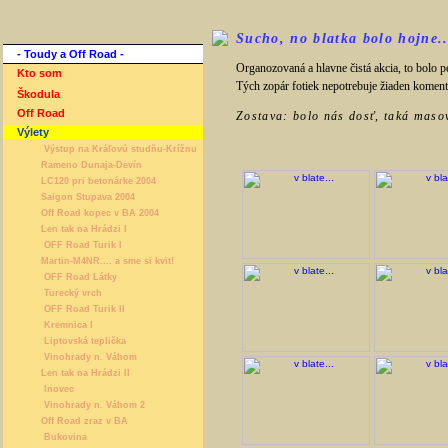
Sucho, no blatka bolo hojne..
- Toudy a Off Road -
Organozovaná a hlavne čistá akcia, to bolo pe
Kto som
Tých zopár fotiek nepotrebuje žiaden koment
Škodula
Off Road
Zostava: bolo nás dosť, taká maso
Výlety
Výstup na Kráľovú studňu-Krížnu
Rameno Dunaja-Devín
LC120 pri betonárke 2004
Saigon Stupava 2004
Off Road kopec v BA 2004
Len tak na Hrádzi I
OFF Road Turik I
Martin-M4NR.... a sme si kvit!
OFF Road Látky
Turecký vrch
OFF Road Turik II
Kremnica I
Liptovská teplička
Vinohrady n. Váhom
Len tak na Hrádzi II
Inovec
Vinohrady n. Váhom 2
Off Road zraz v BA
Bukovina