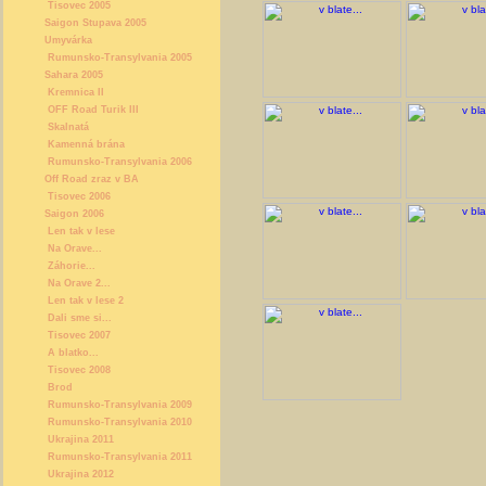
Tisovec 2005
Saigon Stupava 2005
Umyvárka
Rumunsko-Transylvania 2005
Sahara 2005
Kremnica II
OFF Road Turik III
Skalnatá
Kamenná brána
Rumunsko-Transylvania 2006
Off Road zraz v BA
Tisovec 2006
Saigon 2006
Len tak v lese
Na Orave...
Záhorie...
Na Orave 2...
Len tak v lese 2
Dali sme si...
Tisovec 2007
A blatko...
Tisovec 2008
Brod
Rumunsko-Transylvania 2009
Rumunsko-Transylvania 2010
Ukrajina 2011
Rumunsko-Transylvania 2011
Ukrajina 2012