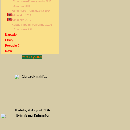
Rumunsko-Transylvania 2013
Ukrajina 2013
Rumunsko-Transylvania 2014
Albánsko 2015
Albánsko 2016
Кордон-трофи (Ukrajina 2017)
Rumunsko XXL
Nápady
Linky
Počasie ?
Nové
© toudy 2004
Nedeľa, 9. August 2026
Sviatok má Ľubomíra