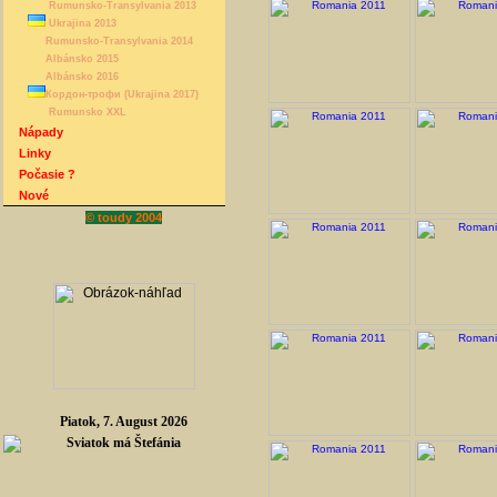
Rumunsko-Transylvania 2013
Ukrajina 2013
Rumunsko-Transylvania 2014
Albánsko 2015
Albánsko 2016
Кордон-трофи (Ukrajina 2017)
Rumunsko XXL
Nápady
Linky
Počasie ?
Nové
© toudy 2004
Piatok, 7. August 2026
Sviatok má Štefánia