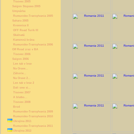
Tisovec 2005
Saigon Stupava 2005
Umyvárka
Rumunsko-Transylvania 2005
Sahara 2005
Kremnica II
OFF Road Turik III
Skalnatá
Kamenná brána
Rumunsko-Transylvania 2006
Off Road zraz v BA
Tisovec 2006
Saigon 2006
Len tak v lese
Na Orave...
Záhorie...
Na Orave 2...
Len tak v lese 2
Dali sme si...
Tisovec 2007
A blatko...
Tisovec 2008
Brod
Rumunsko-Transylvania 2009
Rumunsko-Transylvania 2010
Ukrajina 2011
Rumunsko-Transylvania 2011
Ukrajina 2012