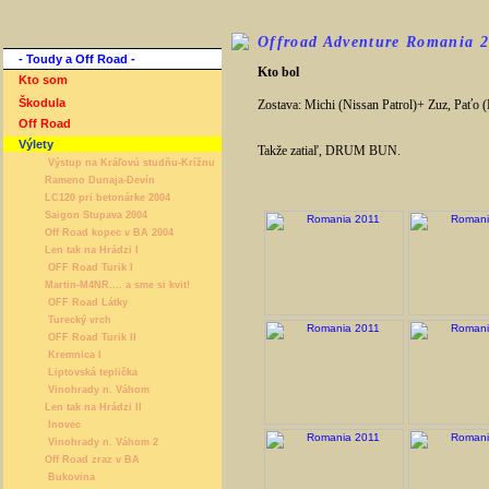
Offroad Adventure Romania 2
- Toudy a Off Road -
Kto bol
Kto som
Škodula
Zostava: Michi (Nissan Patrol)+ Zuz, Pať
Off Road
Výlety
Takže zatiaľ, DRUM BUN.
Výstup na Kráľovú studňu-Krížnu
Rameno Dunaja-Devín
LC120 pri betonárke 2004
Saigon Stupava 2004
Off Road kopec v BA 2004
Len tak na Hrádzi I
OFF Road Turik I
Martin-M4NR.... a sme si kvit!
OFF Road Látky
Turecký vrch
OFF Road Turik II
Kremnica I
Liptovská teplička
Vinohrady n. Váhom
Len tak na Hrádzi II
Inovec
Vinohrady n. Váhom 2
Off Road zraz v BA
Bukovina