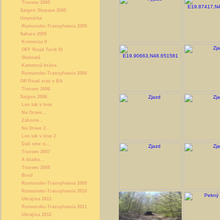
Tisovec 2005
Saigon Stupava 2005
Umyvárka
Rumunsko-Transylvania 2005
Sahara 2005
Kremnica II
OFF Road Turik III
Skalnatá
Kamenná brána
Rumunsko-Transylvania 2006
Off Road zraz v BA
Tisovec 2006
Saigon 2006
Len tak v lese
Na Orave...
Záhorie...
Na Orave 2...
Len tak v lese 2
Dali sme si...
Tisovec 2007
A blatko...
Tisovec 2008
Brod
Rumunsko-Transylvania 2009
Rumunsko-Transylvania 2010
Ukrajina 2011
Rumunsko-Transylvania 2011
Ukrajina 2012