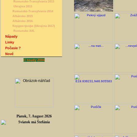
Rumunsko-Transylvania 2013
Ukrajina 2013
Rumunsko-Transylvania 2014
Albánsko 2015
Albánsko 2016
Кордон-трофи (Ukrajina 2017)
Rumunsko XXL
Nápady
Linky
Počasie ?
Nové
© toudy 2004
Piatok, 7. August 2026
Sviatok má Štefánia