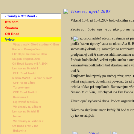
Tisovec
, apríl 2007
- Toudy a Off Road -
Víkend 13.4. až 15.4.2007 bolo oficiálne stret
Kto som
Škodula
Zostava: bolo nás viac ako po minul
Off Road
Tentoraz usporiadateľ otvoril stretnutie už 
Výlety
podľa "stavu-úpravy" auta na okruh A a B. B j
Výstup na Kráľovú studňu-Krížnu
samostatný okruh, t.j. ostatných to nezdržov
Rameno Dunaja-Devín
predpísanej trati A sme dosiahli maximáln
LC120 pri betonárke 2004
Saigon Stupava 2004
Počasie bolo štedré, veľmi teplo, sucho a ot
Off Road kopec v BA 2004
kamenistým podkladom bol skúškou áut a vodi
Len tak na Hrádzi I
trati A.
OFF Road Turik I
Zaujímavé boli zjazdy po suchej tráve, resp.
Martin-M4NR.... a sme si kvit!
veľmi zaujímavé, dovolím si povedať, že až 
OFF Road Látky
nebola núdza pri stupákoch. Samozrejme všetko
Turecký vrch
Nissan Midi Van,...už chýbal iba Fiat Panda
OFF Road Turik II
Kremnica I
Záver: opäť vydarená akcia. Podcta organizát
Liptovská teplička
Vinohrady n. Váhom
Návrh na zlepšenie: napr. každý 20 bod v itine
Len tak na Hrádzi II
by tak ostatných.
Inovec
Vinohrady n. Váhom 2
Off Road zraz v BA
Bukovina